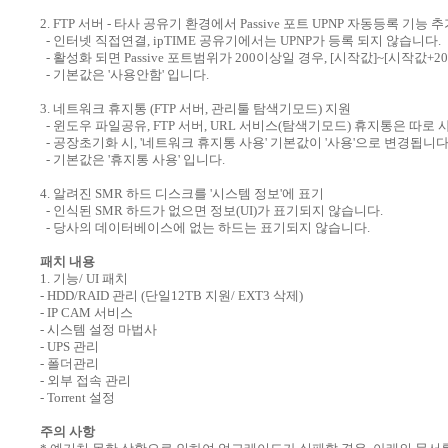
2. FTP 서버 - 타사 공유기 환경에서 Passive 포트 UPNP 자동등록 기능 
- 인터넷 직접연결, ipTIME 공유기에서는 UPNP가 등록 되지 않습니다.
- 활성화 되면 Passive 포트범위가 200이상일 경우, [시작값]~[시작값+2
- 기본값은 '사용안함' 입니다.
3. 네트워크 휴지통 (FTP 서버, 관리툴 탐색기모드) 지원
- 윈도우 파일공유, FTP 서버, URL 서비스(탐색기모드) 휴지통은 따로
- 공장초기화 시, '네트워크 휴지통 사용' 기본값이 '사용'으로 변경됩니다
- 기본값은 '휴지통 사용' 입니다.
4. 알려진 SMR 하드 디스크를 '시스템 정보'에 표기
- 인식된 SMR 하드가 없으면 정보(UI)가 표기되지 않습니다.
- 당사의 데이터베이스에 없는 하드는 표기되지 않습니다.
패치 내용
1. 기능/ UI 패치
- HDD/RAID 관리 (단일12TB 지원/ EXT3 삭제)
- IP CAM 서비스
- 시스템 설정 마법사
- UPS 관리
- 폴더관리
- 외부 접속 관리
- Torrent 설정
주의 사항