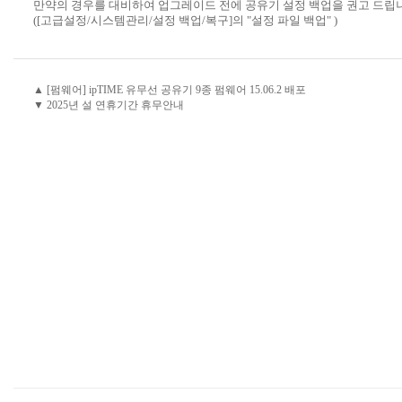
만약의 경우를 대비하여 업그레이드 전에 공유기 설정 백업을 권고 드립
([고급설정/시스템관리/설정 백업/복구]의 "설정 파일 백업" )
▲ [펌웨어] ipTIME 유무선 공유기 9종 펌웨어 15.06.2 배포
▼ 2025년 설 연휴기간 휴무안내