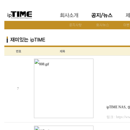
7
ipTIME NAS
링크 : https://w