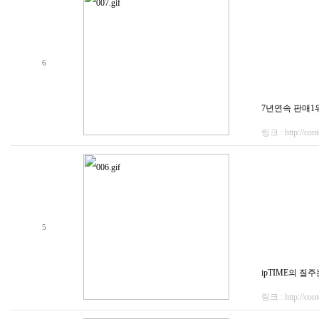
6
7년연속 판매1위!!
링크 : http://cont
5
ipTIME의 질주
링크 : http://cont