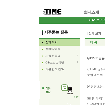
전체 보기
제 목
■
설치/장애별
■
제품 분류별
■
ipTIME 공
OS/프로그램별
■
ipTIME 공
최근 검색 결과
■
로컬 네트워크
본 컨텐츠는 ip
[진 행 과 정]
1. 공유기의 