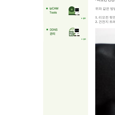
위와 같은 방
1.
리모컨 뒷면
2.
건전지 트레