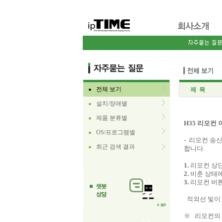
전체 보기
제 목
■
설치/장애별
■
제품 분류별
■
H35
리모컨
OS/프로그램별
■
- 리모컨 송
최근 검색 결과
■
합니다.
1.
리모컨 상단
2.
비춘 상태에
3.
리모컨 버튼
적외선 빛이
※ 리모컨의