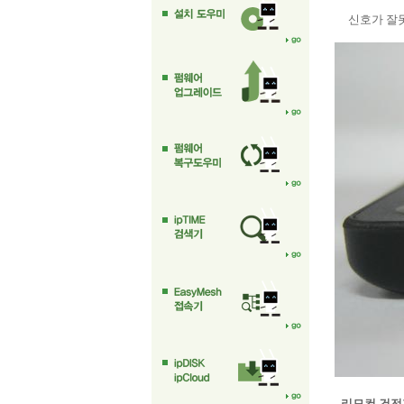
신호가 잘못 
-
리모컨
건전