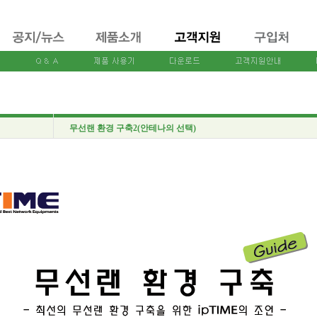
무선랜 환경 구축2(안테나의 선택)