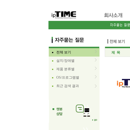
전체 보기
제 목
■
설치/장애별
■
제품 분류별
■
OS/프로그램별
■
최근 검색 결과
■