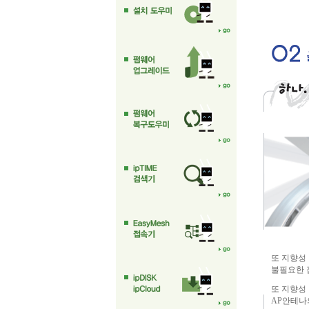
또 지향성
불필요한 
또 지향성 
AP안테나