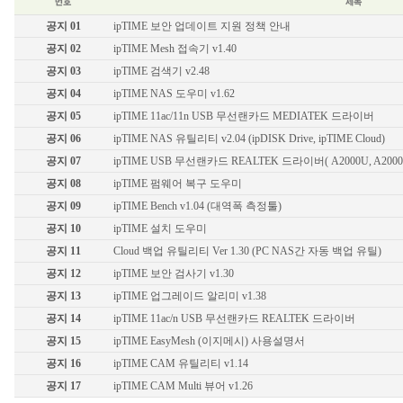
유선랜카드
기가비트 허브
공지 01
ipTIME 보안 업데이트 지원 정책 안내
스위칭 허브
공지 02
ipTIME Mesh 접속기 v1.40
11g 무선공유기
공지 03
ipTIME 검색기 v2.48
11g 무선랜카드
공지 04
ipTIME NAS 도우미 v1.62
백업공유기
공지 05
ipTIME 11ac/11n USB 무선랜카드 MEDIATEK 드라이버
멀티미디어
공지 06
ipTIME NAS 유틸리티 v2.04 (ipDISK Drive, ipTIME Cloud)
무선안테나
공지 07
ipTIME USB 무선랜카드 REALTEK 드라이버( A2000U, A2000UA,
기타
공지 08
ipTIME 펌웨어 복구 도우미
공지 09
ipTIME Bench v1.04 (대역폭 측정툴)
공지 10
ipTIME 설치 도우미
공지 11
Cloud 백업 유틸리티 Ver 1.30 (PC NAS간 자동 백업 유틸)
공지 12
ipTIME 보안 검사기 v1.30
공지 13
ipTIME 업그레이드 알리미 v1.38
공지 14
ipTIME 11ac/n USB 무선랜카드 REALTEK 드라이버
공지 15
ipTIME EasyMesh (이지메시) 사용설명서
공지 16
ipTIME CAM 유틸리티 v1.14
공지 17
ipTIME CAM Multi 뷰어 v1.26