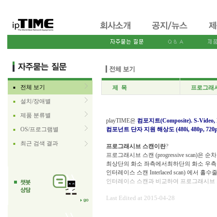
전체 보기
제 목
프로그래시
■
설치/장애별
■
제품 분류별
■
playTIME은
컴포지트
(Composite). S-Vid
OS/프로그램별
컴포넌트 단자 지원 해상도
(480i, 480p, 72
■
최근 검색 결과
■
?
프로그래시브 스캔이란
프로그래시브 스캔
(progressive scan
최상단의 화소 좌측에서최하단의 화소 우측
인터레이스 스캔
Interlaced scan) 
인터레이스 스캔과 비교하여 프로그래시브 
Last Edited at 2015-04-28