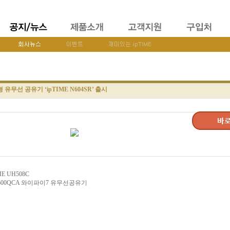
유무선 공유기 ‘ipTIME N604SR’ 출시
 UH508C
 BE3600QCA 와이파이7 유무선공유기