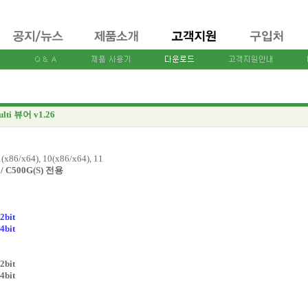
lti 뷰어 v1.26
(x86/x64), 10(x86/x64), 11
) / C500G(S) 전용
2bit
4bit
2bit
4bit