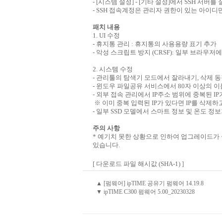
- [시스템 설정] - [기타 설정]에서 SSH 서버
- SSH 접속계정은 관리자 권한이 있는 아이디
패치 내용
1. UI 수정
- 휴지통 관리 : 휴지통의 사용용량 표기 추가
- 악성 스크립트 방지 (CRSF): 일부 브라우
2. 시스템 수정
- 관리툴의 탐색기 모드에서 잘라내기, 삭제 동작
- 윈도우 파일공유 서비스에서 80자 이상의 
- 외부 접속 관리에서 IP주소 범위에 중복된 I
※ 이미 중복 입력된 IP가 있다면 IP를 삭제
- 일부 SSD 모델에서 스마트 정보 및 온도 정
주의 사항
* 예기치 못한 상황으로 인하여 업그레이드가 실
있습니다.
[ 다운로드 파일 해시값 (SHA-1) ]
▲ [펌웨어] ipTIME 공유기 펌웨어 14.19.8
▼ ipTIME C300 펌웨어 5.00_20230328