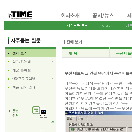
전체 보기
제 목
무선 네트
■
설치/장애별
■
제품 분류별
■
무선 네트워크 연결 속성에서 무선네트워
OS/프로그램별
■
대부분의 내,외장 무선랜의 경우 좀더 
최근 검색 결과
■
무선랜 유틸리티를 드라이버와 함께 제
어플리케이션의 경우도 편리한 설정을 위
이러한 경우 PC에 연결된 무선랜을 제어
전환되어 제어권한을 상실하면서 ‘무선네
어렵거나 유틸에 문제가 있는경우 무선랜 