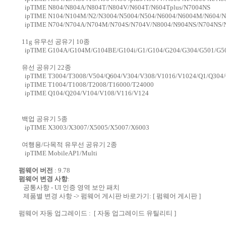
ipTIME N804/N804A/N804T/N804V/N604T/N604Tplus/N7004NS
ipTIME N104/N104M/N2/N3004/N5004/N504/N6004/N6004M/N604/N
ipTIME N704/N704A/N704M/N704S/N704V/N8004/N904NS/N704NS/N
11g 유무선 공유기 10종
ipTIME G104A/G104M/G104BE/G104i/G1/G104/G204/G304/G501/G5
유선 공유기 22종
ipTIME T3004/T3008/V504/Q604/V304/V308/V1016/V1024/Q1/Q304
ipTIME T1004/T1008/T2008/T16000/T24000
ipTIME Q104/Q204/V104/V108/V116/V124
백업 공유기 5종
ipTIME X3003/X3007/X5005/X5007/X6003
여행용/다목적 유무선 공유기 2종
ipTIME MobileAP1/Multi
펌웨어 버전
: 9.78
펌웨어 변경 사항
:
공통사항 - UI 인증 영역 보안 패치
제품별 변경 사항 -> 펌웨어 게시판 바로가기:
[ 펌웨어 게시판 ]
펌웨어 자동 업그레이드 :
[ 자동 업그레이드 유틸리티 ]