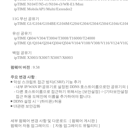
ipTIME N104T/N5-r1/N104-r3/WR-E1/Mini
ipTIME MobileAP1/Multi/Extender2
11G 무선 공유기
ipTIME G1/G104/G104BE/G104M/G204/G304/G504/G504/G104i/G10
유선 공유기
ipTIME Q604/V304/T3004/T3008/T16000/T24000
ipTIME Q1/Q104/Q204/Q304/Q504/V104/V108/V308/V116/V124/V102
백업 공유기
ipTIME X3003/X3007/X5007/X6003
펌웨어 버전
: 9.58
주요 변경 사항
:
◾ 악성 스크립트 접근 방지(CSRF) 기능 추가
- 내부 IP/WAN IP/공유기로 설정된 DDNS 호스트이름으로만 공유기
- 다른 호스트이름으로 접근하기 위해서는 [보안설정] -> [기타보안설정]
접근 허용 도메인에 이름을 추가하여야 합니다.
◾ DDNS 설정 시 '-' (하이픈) 허용
◾ UI관련 보안강화
세부 펌웨어 변경 사항 및 다운로드 :
[ 펌웨어 게시판 ]
펌웨어 자동 업그레이드 :
[ 자동 업그레이드 유틸리티 ]