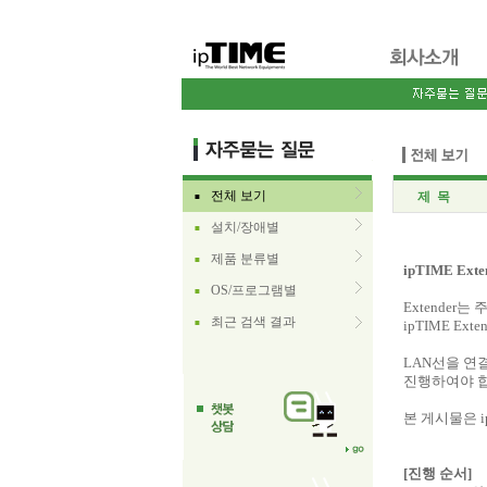
전체 보기
제 목
■
설치/장애별
■
제품 분류별
■
ipTIME Ex
OS/프로그램별
■
Extende
최근 검색 결과
■
ipTIME E
LAN선을 연
진행하여야 
본 게시물은 i
[진행 순서]