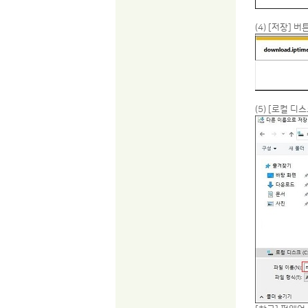
(4) [저장] 
(5) [로컬 디