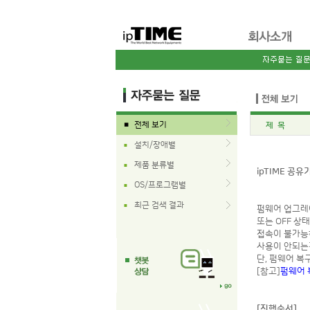
전체 보기
제 목
■
설치/장애별
■
제품 분류별
■
ipTIME 공
OS/프로그램별
■
최근 검색 결과
■
펌웨어 업그레이
또는 OFF 상
접속이 불가능
사용이 안되는
단, 펌웨어 
[참고]
펌웨어 
[진행순서]