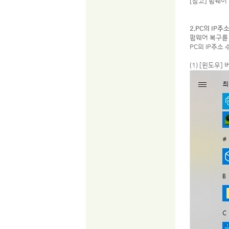
[참고] 펌웨
2.PC의 IP주
펌웨어 복구를
PC의 IP주소
(1) [윈도우