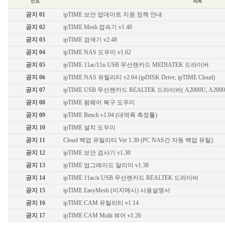
유선랜카드
기가비트 허브
공지 01
ipTIME 보안 업데이트 지원 정책 안내
스위칭 허브
공지 02
ipTIME Mesh 접속기 v1.40
11g 무선공유기
공지 03
ipTIME 검색기 v2.48
11g 무선랜카드
공지 04
ipTIME NAS 도우미 v1.62
백업공유기
공지 05
ipTIME 11ac/11n USB 무선랜카드 MEDIATEK 드라이버
멀티미디어
공지 06
ipTIME NAS 유틸리티 v2.04 (ipDISK Drive, ipTIME Cloud)
무선안테나
공지 07
ipTIME USB 무선랜카드 REALTEK 드라이버( A2000U, A2000UA,
기타
공지 08
ipTIME 펌웨어 복구 도우미
공지 09
ipTIME Bench v1.04 (대역폭 측정툴)
공지 10
ipTIME 설치 도우미
공지 11
Cloud 백업 유틸리티 Ver 1.30 (PC NAS간 자동 백업 유틸)
공지 12
ipTIME 보안 검사기 v1.30
공지 13
ipTIME 업그레이드 알리미 v1.38
공지 14
ipTIME 11ac/n USB 무선랜카드 REALTEK 드라이버
공지 15
ipTIME EasyMesh (이지메시) 사용설명서
공지 16
ipTIME CAM 유틸리티 v1.14
공지 17
ipTIME CAM Multi 뷰어 v1.26