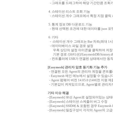
- 그래프를 드래그하여 해당 기간만큼 조회가
4. 스테이션 리스트 조회 기능
- 스테이션 개수 그래프에서 특정 지점 클릭 
5. 통계 정보 DB 다운로드 기능
- 현재 선택된 조건에 대한 데이터를 json 
6. 기타
- 스테이션 개수 그래프는 Bar 차트(최대 1시간
- 데이터베이스 파일 경로 설정
우측 상단의 설정 아이콘을 클릭하여 저장장
기본 경로 /[파티션]/EasymeshDB/history.d
- 컨트롤러에 USB가 연결된 상태에서만 동
[Easymesh] 관리자 암호 동기화 기능 추가
- 연결된 모든 Agent의 관리자 계정을 콘트
- Easymesh 메인 메뉴에서 설정할 수 있습니
- Agent 펌웨어 버전 14.05.0 (14버전 지
- 기본값이 켜져있으므로, Agent별로 관리
기타 이슈 해결
- [Easymesh] 유선 Agent로 설정되어있
- [Easymesh] 스테이션 스케줄러 버그 수정
- [Easymesh] SSID에 & 포함된 경우 Easymes
- [Easymesh] 밀집구성이 각각의 Agent의