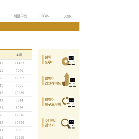
17
11423
26
7046
20
12002
18
7565
18
12239
11
7244
31
8076
26
12916
13
12624
11
8585
28
12518