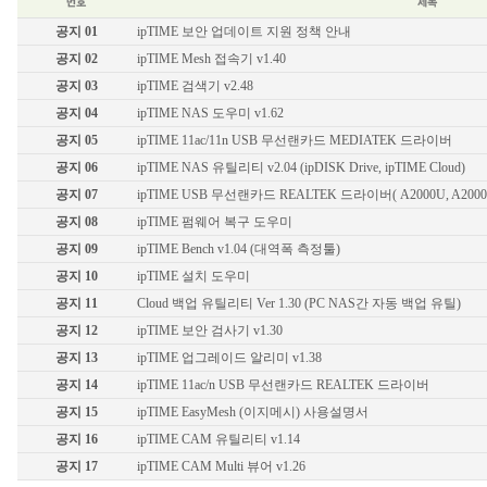
유선랜카드
기가비트 허브
공지 01
ipTIME 보안 업데이트 지원 정책 안내
스위칭 허브
공지 02
ipTIME Mesh 접속기 v1.40
11g 무선공유기
공지 03
ipTIME 검색기 v2.48
11g 무선랜카드
공지 04
ipTIME NAS 도우미 v1.62
백업공유기
공지 05
ipTIME 11ac/11n USB 무선랜카드 MEDIATEK 드라이버
멀티미디어
공지 06
ipTIME NAS 유틸리티 v2.04 (ipDISK Drive, ipTIME Cloud)
무선안테나
공지 07
ipTIME USB 무선랜카드 REALTEK 드라이버( A2000U, A2000UA,
기타
공지 08
ipTIME 펌웨어 복구 도우미
공지 09
ipTIME Bench v1.04 (대역폭 측정툴)
공지 10
ipTIME 설치 도우미
공지 11
Cloud 백업 유틸리티 Ver 1.30 (PC NAS간 자동 백업 유틸)
공지 12
ipTIME 보안 검사기 v1.30
공지 13
ipTIME 업그레이드 알리미 v1.38
공지 14
ipTIME 11ac/n USB 무선랜카드 REALTEK 드라이버
공지 15
ipTIME EasyMesh (이지메시) 사용설명서
공지 16
ipTIME CAM 유틸리티 v1.14
공지 17
ipTIME CAM Multi 뷰어 v1.26